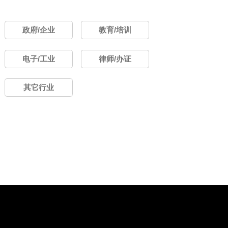
政府/企业
教育/培训
电子/工业
律师/办证
其它行业